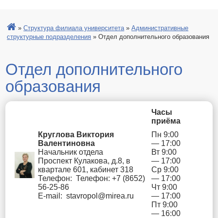
»
Структура филиала университета
»
Административные
структурные подразделения
»
Отдел дополнительного образования
Отдел дополнительного
образования
Часы
приёма
Круглова Виктория
Пн 9:00
Валентиновна
— 17:00
Начальник отдела
Вт 9:00
Проспект Кулакова, д.8, в
— 17:00
квартале 601, кабинет 318
Ср 9:00
Телефон: Телефон: +7 (8652)
— 17:00
56-25-86
Чт 9:00
E-mail: stavropol@mirea.ru
— 17:00
Пт 9:00
— 16:00