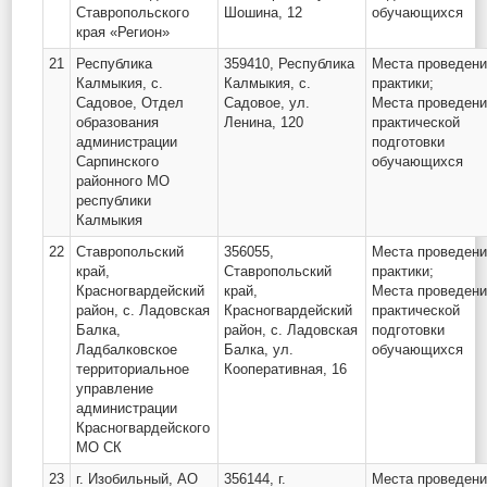
Ставропольского
Шошина, 12
обучающихся
края «Регион»
21
Республика
359410, Республика
Места проведен
Калмыкия, с.
Калмыкия, с.
практики;
Садовое, Отдел
Садовое, ул.
Места проведен
образования
Ленина, 120
практической
администрации
подготовки
Сарпинского
обучающихся
районного МО
республики
Калмыкия
22
Ставропольский
356055,
Места проведен
край,
Ставропольский
практики;
Красногвардейский
край,
Места проведен
район, с. Ладовская
Красногвардейский
практической
Балка,
район, с. Ладовская
подготовки
Ладбалковское
Балка, ул.
обучающихся
территориальное
Кооперативная, 16
управление
администрации
Красногвардейского
МО СК
23
г. Изобильный, АО
356144, г.
Места проведен