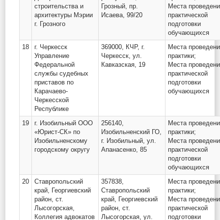
строительства и
Грозный, пр.
Места проведен
архитектуры Мэрии
Исаева, 99/20
практической
г. Грозного
подготовки
обучающихся
18
г. Черкесск
369000, КЧР, г.
Места проведен
Управление
Черкесск, ул.
практики;
Федеральной
Кавказская, 19
Места проведен
службы судебных
практической
приставов по
подготовки
Карачаево-
обучающихся
Черкесской
Республике
19
г. Изобильный ООО
256140,
Места проведен
«Юрист-СК» по
Изобильненский ГО,
практики;
Изобильненскому
г. Изобильный, ул.
Места проведен
городскому округу
Апанасенко, 85
практической
подготовки
обучающихся
20
Ставропольский
357838,
Места проведен
край, Георгиевский
Ставропольский
практики;
район, ст.
край, Георгиевский
Места проведен
Лысогорская,
район, ст.
практической
Коллегия адвокатов
Лысогорская, ул.
подготовки