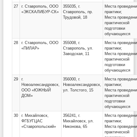
27
г. Ставрополь, ООО
355035, г.
Места проведен
«ЭКСКАЛИБУР-СК»
Ставрополь, пр.
практики;
Трудовой, 18
Места проведен
практической
подготовки
обучающихся
28
г. Ставрополь, ООО
355008, г.
Места проведен
«ПИЛАР»
Ставрополь, ул.
практики;
Заводская, 11
Места проведен
практической
подготовки
обучающихся
29
г.
356000, г.
Места проведен
Новоалександровск,
Новоалександровск,
практики;
ООО «ЮЖНЫЙ
ул. Толстого, 15
Места проведен
ДОМ»
практической
подготовки
обучающихся
30
г. Михайловск,
356241, г.
Места проведен
ФГБУГЦАС
Михайловск, ул.
практики;
«Ставропольский»
Никонова, 65
Места проведен
практической