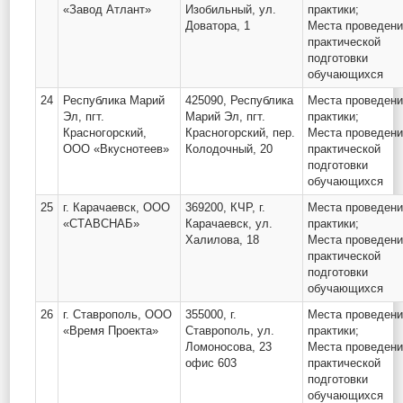
«Завод Атлант»
Изобильный, ул.
практики;
Доватора, 1
Места проведен
практической
подготовки
обучающихся
24
Республика Марий
425090, Республика
Места проведен
Эл, пгт.
Марий Эл, пгт.
практики;
Красногорский,
Красногорский, пер.
Места проведен
ООО «Вкуснотеев»
Колодочный, 20
практической
подготовки
обучающихся
25
г. Карачаевск, ООО
369200, КЧР, г.
Места проведен
«СТАВСНАБ»
Карачаевск, ул.
практики;
Халилова, 18
Места проведен
практической
подготовки
обучающихся
26
г. Ставрополь, ООО
355000, г.
Места проведен
«Время Проекта»
Ставрополь, ул.
практики;
Ломоносова, 23
Места проведен
офис 603
практической
подготовки
обучающихся