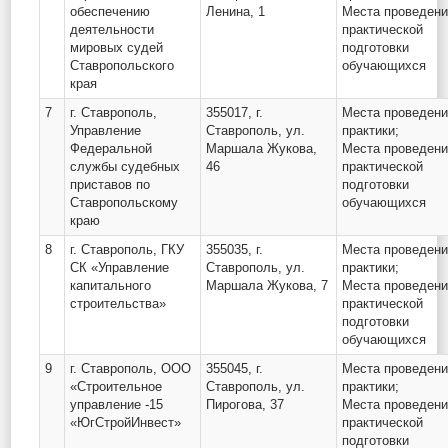
обеспечению
Ленина, 1
Места проведен
деятельности
практической
мировых судей
подготовки
Ставропольского
обучающихся
края
7
г. Ставрополь,
355017, г.
Места проведен
Управление
Ставрополь, ул.
практики;
Федеральной
Маршала Жукова,
Места проведен
службы судебных
46
практической
приставов по
подготовки
Ставропольскому
обучающихся
краю
8
г. Ставрополь, ГКУ
355035, г.
Места проведен
СК «Управление
Ставрополь, ул.
практики;
капитального
Маршала Жукова, 7
Места проведен
строительства»
практической
подготовки
обучающихся
9
г. Ставрополь, ООО
355045, г.
Места проведен
«Строительное
Ставрополь, ул.
практики;
управление -15
Пирогова, 37
Места проведен
«ЮгСтройИнвест»
практической
подготовки