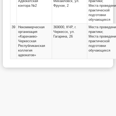
Адвокатская
Михайловск, ул.
практики;
контора №2
Фрунзе, 2
Места проведен
практической
подготовки
обучающихся
39
Некоммерческая
369000, КЧР, г.
Места проведен
организация
Черкесск, ул.
практики;
«Карачаево-
Гагарина, 26
Места проведен
Черкесская
практической
Республиканская
подготовки
коллегия
обучающихся
адвокатов»