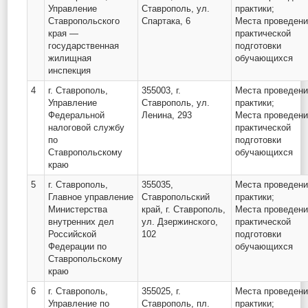
Управление
Ставрополь, ул.
практики;
Ставропольского
Спартака, 6
Места проведен
края —
практической
государственная
подготовки
жилищная
обучающихся
инспекция
4
г. Ставрополь,
355003, г.
Места проведен
Управление
Ставрополь, ул.
практики;
Федеральной
Ленина, 293
Места проведен
налоговой службу
практической
по
подготовки
Ставропольскому
обучающихся
краю
5
г. Ставрополь,
355035,
Места проведен
Главное управление
Ставропольский
практики;
Министерства
край, г. Ставрополь,
Места проведен
внутренних дел
ул. Дзержинского,
практической
Российской
102
подготовки
Федерации по
обучающихся
Ставропольскому
краю
6
г. Ставрополь,
355025, г.
Места проведен
Управление по
Ставрополь, пл.
практики;