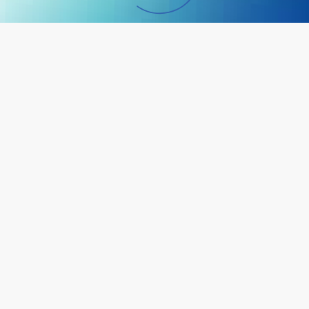
Ставрополь, пр-т Кулакова, д.8,
+7 (8652) 56-45-46
stavropol@mirea.ru
О филиале университета
Филиал университета сегодня
Программа стратегического развития
Документы
Администрация
Ученый совет филиала
Структура филиала университета
Педагогический состав
Инфраструктура
История вуза
Социальное обеспечение