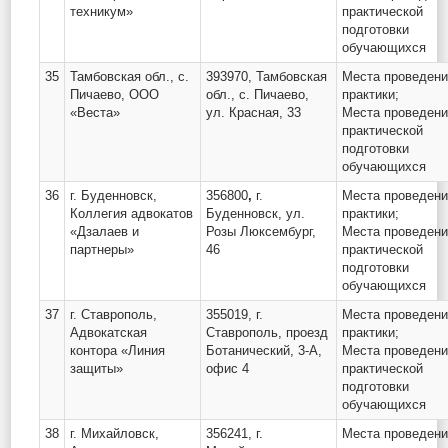
техникум»
практической
подготовки
обучающихся
35
Тамбовская обл., с.
393970, Тамбовская
Места проведен
Пичаево, ООО
обл., с. Пичаево,
практики;
«Веста»
ул. Красная, 33
Места проведен
практической
подготовки
обучающихся
36
г. Буденновск,
356800
,
г.
Места проведен
Коллегия адвокатов
Буденновск, ул.
практики;
«Дзалаев и
Розы Люксембург,
Места проведен
партнеры»
46
практической
подготовки
обучающихся
37
г. Ставрополь,
355019, г.
Места проведен
Адвокатская
Ставрополь, проезд
практики;
контора «Линия
Ботанический, 3-А,
Места проведен
защиты»
офис 4
практической
подготовки
обучающихся
38
г. Михайловск,
356241, г.
Места проведен