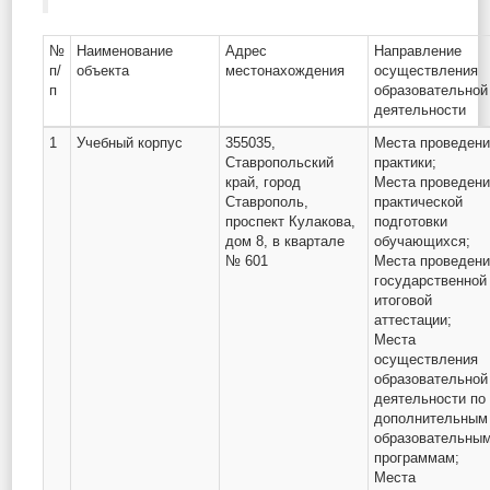
№
Наименование
Адрес
Направление
п/
объекта
местонахождения
осуществления
п
образовательной
деятельности
1
Учебный корпус
355035,
Места проведен
Ставропольский
практики;
край, город
Места проведен
Ставрополь,
практической
проспект Кулакова,
подготовки
дом 8, в квартале
обучающихся;
№ 601
Места проведен
государственной
итоговой
аттестации;
Места
осуществления
образовательной
деятельности по
дополнительным
образовательны
программам;
Места