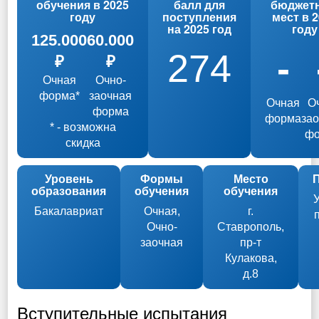
обучения в 2025
балл для
бюджет
году
поступления
мест в 
на 2025 год
году
125.000
60.000
274
-
₽
₽
Очная
Очно-
форма*
заочная
Очная
О
форма
форма
за
* - возможна
ф
скидка
Уровень
Формы
Место
образования
обучения
обучения
Бакалавриат
Очная,
г.
Очно-
Ставрополь,
заочная
пр-т
Кулакова,
д.8
Вступительные испытания