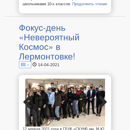
школьниками 10-х классов:
Продолжить чтение
«Финам»
снова
в
филиале
Фокус-день
РТУ
МИРЭА
«Невероятный
в
г.
Космос» в
Ставрополе!
Лермонтовке!
14-04-2021
12 апреля 2021 года в ГБУК «СКУНБ им. М.Ю.