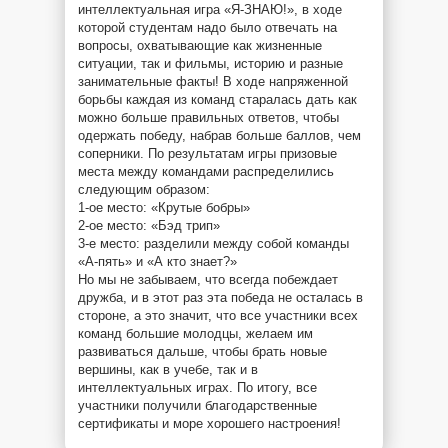
интеллектуальная игра «Я-ЗНАЮ!», в ходе
которой студентам надо было отвечать на
вопросы, охватывающие как жизненные
ситуации, так и фильмы, историю и разные
занимательные факты! В ходе напряженной
борьбы каждая из команд старалась дать как
можно больше правильных ответов, чтобы
одержать победу, набрав больше баллов, чем
соперники. По результатам игры призовые
места между командами распределились
следующим образом:
1-ое место: «Крутые бобры»
2-ое место: «Бэд трип»
3-е место: разделили между собой команды
«А-пять» и «А кто знает?»
Но мы не забываем, что всегда побеждает
дружба, и в этот раз эта победа не осталась в
стороне, а это значит, что все участники всех
команд большие молодцы, желаем им
развиваться дальше, чтобы брать новые
вершины, как в учебе, так и в
интеллектуальных играх. По итогу, все
участники получили благодарственные
сертификаты и море хорошего настроения!