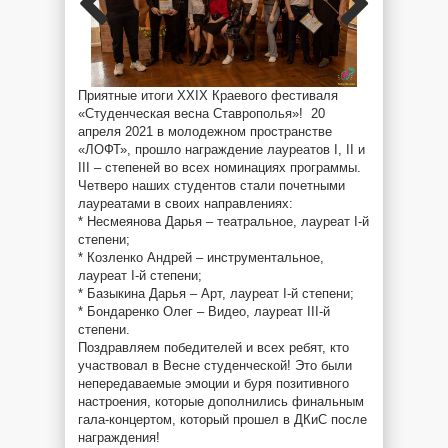
Приятные итоги XXIX Краевого фестиваля
«Студенческая весна Ставрополья»! 20
апреля 2021 в молодежном пространстве
«ЛОФТ», прошло награждение лауреатов I, II и
III – степеней во всех номинациях программы.
Четверо наших студентов стали почетными
лауреатами в своих направлениях:
* Несмеянова Дарья – театральное, лауреат I-й
степени;
* Козленко Андрей – инструментальное,
лауреат I-й степени;
* Базыкина Дарья – Арт, лауреат I-й степени;
* Бондаренко Олег – Видео, лауреат III-й
степени.
Поздравляем победителей и всех ребят, кто
участвовал в Весне студенческой! Это были
непередаваемые эмоции и буря позитивного
настроения, которые дополнились финальным
гала-концертом, который прошел в ДКиС после
награждения!