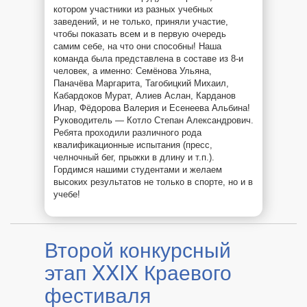
котором участники из разных учебных
заведений, и не только, приняли участие,
чтобы показать всем и в первую очередь
самим себе, на что они способны! Наша
команда была представлена в составе из 8-и
человек, а именно: Семёнова Ульяна,
Паначёва Маргарита, Тагобицкий Михаил,
Кабардоков Мурат, Алиев Аслан, Карданов
Инар, Фёдорова Валерия и Есенеева Альбина!
Руководитель — Котло Степан Александрович.
Ребята проходили различного рода
квалификационные испытания (пресс,
челночный бег, прыжки в длину и т.п.).
Гордимся нашими студентами и желаем
высоких результатов не только в спорте, но и в
учебе!
Второй конкурсный
этап​ XXIX Краевого
фестиваля