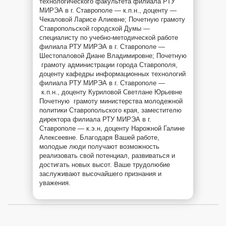
технологического факультета филиала РТУ
МИРЭА в г. Ставрополе — к.п.н., доценту —
Чекаловой Ларисе Алиевне; Почетную грамоту
Ставропольской городской Думы —
специалисту по учебно-методической работе
филиала РТУ МИРЭА в г. Ставрополе —
Шестопаловой Диане Владимировне; Почетную
грамоту администрации города Ставрополя,
доценту кафедры информационных технологий
филиала РТУ МИРЭА в г. Ставрополе —
к.п.н., доценту Куриловой Светлане Юрьевне
Почетную грамоту министерства молодежной
политики Ставропольского края, заместителю
директора филиала РТУ МИРЭА в г.
Ставрополе — к.э.н, доценту Нарожной Галине
Алексеевне. Благодаря Вашей работе,
молодые люди получают возможность
реализовать свой потенциал, развиваться и
достигать новых высот. Ваше трудолюбие
заслуживают высочайшего признания и
уважения.