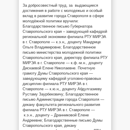
За добросовестный труд, за выдающиеся
достижения в работе с молодежью и особый
вклад в развитие города Ставрополя в сфере
молодёжной политики вручили:
Благодарственное письмо Губернатора
Ставропольского края – заведующей кафедрой
региональной экономики филиала РТУ МИРЭА
в г. Ставрополе — к.э.н,, доценту Мандрице
Ольге Владимировне; Благодарственное
письмо министерства молодежной политики
Ставропольского края, директору филиала РТУ
МИРЭА в г. Ставрополе — к.ф.-м.н., доценту
Дискаевой Елене Николаевне. Почетную
грамоту Думы Ставропольского края —
заведующему кафедрой уголовно-правовых
дисциплин филиала РТУ МИРЭА в г.
Ставрополе — к.ю.н,, доценту Абдулгазиеву
Рустаму Заурбековичу; Благодарственное
письмо Администрации города Ставрополя —
декану факультета регионального развития
филиала РТУ МИРЭА в г. Ставрополе —
к.э.н., доценту – Дранниковой Елене
Андреевне; Благодарственные письмо Думы
Ставропольского края, декану