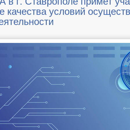
в г. Ставрополе примет уча
е качества условий осущест
еятельности