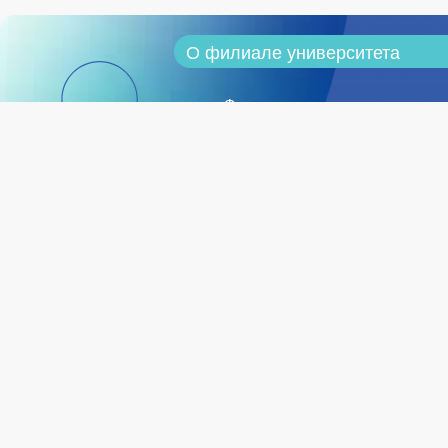
О филиале университета
Филиал университета сегодня
Программа стратегического
развития
Документы
Администрация
Ученый совет филиала
Структура филиала университе
Педагогический состав
Ставрополь, пр-т
Кулакова, д.8,
Инфраструктура
+7 (8652) 56-45-46
История вуза
stavropol@mirea.ru
Социальное обеспечение
Общежития
Внеучебная работа
Общественные организации
Трудоустройство выпускников
Партнеры
Противодействие коррупции