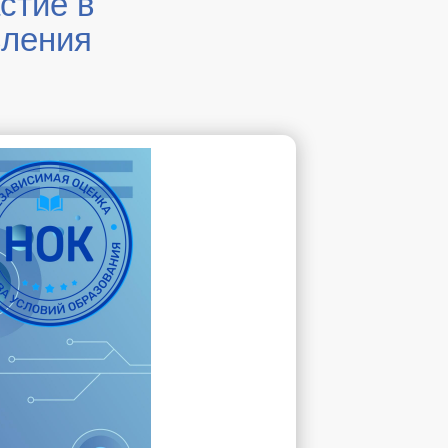
стие в
вления