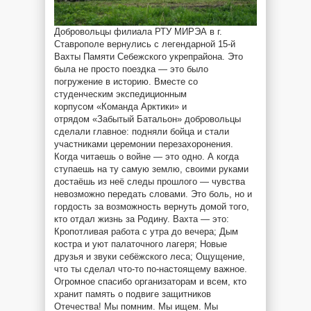
Добровольцы филиала РТУ МИРЭА в г.
Ставрополе вернулись с легендарной 15-й
Вахты Памяти Себежского укрепрайона. Это
была не просто поездка — это было
погружение в историю. Вместе со
студенческим экспедиционным
корпусом «Команда Арктики» и
отрядом «Забытый Батальон» добровольцы
сделали главное: подняли бойца и стали
участниками церемонии перезахоронения.
Когда читаешь о войне — это одно. А когда
ступаешь на ту самую землю, своими руками
достаёшь из неё следы прошлого — чувства
невозможно передать словами. Это боль, но и
гордость за возможность вернуть домой того,
кто отдал жизнь за Родину. Вахта — это:
Кропотливая работа с утра до вечера; Дым
костра и уют палаточного лагеря; Новые
друзья и звуки себёжского леса; Ощущение,
что ты сделал что-то по-настоящему важное.
Огромное спасибо организаторам и всем, кто
хранит память о подвиге защитников
Отечества! Мы помним. Мы ищем. Мы