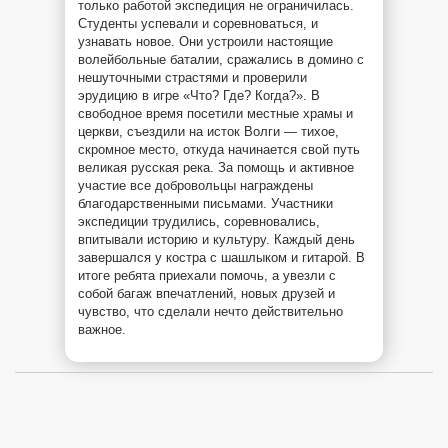
только работой экспедиция не ограничилась.
Студенты успевали и соревноваться, и
узнавать новое. Они устроили настоящие
волейбольные баталии, сражались в домино с
нешуточными страстями и проверили
эрудицию в игре «Что? Где? Когда?». В
свободное время посетили местные храмы и
церкви, съездили на исток Волги — тихое,
скромное место, откуда начинается свой путь
великая русская река. За помощь и активное
участие все добровольцы награждены
благодарственными письмами. Участники
экспедиции трудились, соревновались,
впитывали историю и культуру. Каждый день
завершался у костра с шашлыком и гитарой. В
итоге ребята приехали помочь, а увезли с
собой багаж впечатлений, новых друзей и
чувство, что сделали нечто действительно
важное.