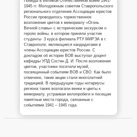
Победы в Великой Отечественной войне 1941-
1945 гг. Молодежным советом Ставропольского
регионального отделения Ассоциации юристов
России проводилось торжественное
возложение цветов к мемориалу «Огонь
Вечной славы» с историческим экскурсом о
героях войны, в котором приняли участие
студенты 3 курса филиала РТУ МИРЭА в г.
Ставрополе, являющиеся кандидатами в
члены Ассоциации юристов России. С
докладом об истории ВОВ выступал доцент
кафедры УПД Состин Д. И. После возложения
цветов, участники посетили музей,
посвященный событиям ВОВ и СВО. Как было
отмечено, такие акции стали многолетней
традицией. В предыдущие годы нотариусы
региона также возлагали венки и цветы к
мемориалу, устраивая велопробеги и посещая
памятные места города, связанные с
событиями 1941 – 1945 года.