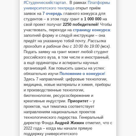
#Студенческийстартап
. В рамках
Платформы
университетского техпреда
открыт приём
заявок на
7 очередь
главного конкурса для
студентов – в этом году грант в
1 000 000
на
свой проект получат
2250 победителей
! Чтобы
участвовать, переходи на
страницу конкурса
:
заполняй форму и следуй инструкции – она
придёт на указанную тобой почту.
Рассылка
проходит в рабочие дни с 10:00 до 19:00 (мск).
Подать заявку на грант может любой студент
российского вуза, в том числе и иностранный,
а ещё ординаторы и аспиранты научных
организаций. Как повысить шансы на успех:
обязательно изучи
Положение о конкурсе
!
Здесь 7 направлений: цифровые технологии,
медицина, новые материалы и химия, приборы
и производственные технологии,
биотехнологии, ресурсосбережение и
креативные индустрии.
Приоритет
– у
проектов, чья тематика соответствует
направлениям национальных проектов
технологического лидерства. Генеральный
директор Фонда
Андрей Жижин
отметил, что с
2022 года – когда мы начали прямую
поддержку университетского