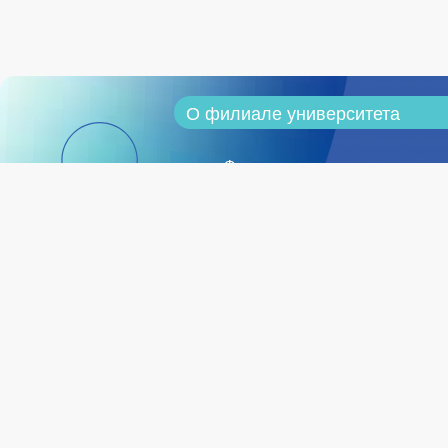
О филиале университета
Филиал университета сегодня
Программа стратегического
развития
Документы
Администрация
Ученый совет филиала
Структура филиала университе
Педагогический состав
Ставрополь, пр-т
Кулакова, д.8,
Инфраструктура
+7 (8652) 56-45-46
История вуза
stavropol@mirea.ru
Социальное обеспечение
Общежития
Внеучебная работа
Общественные организации