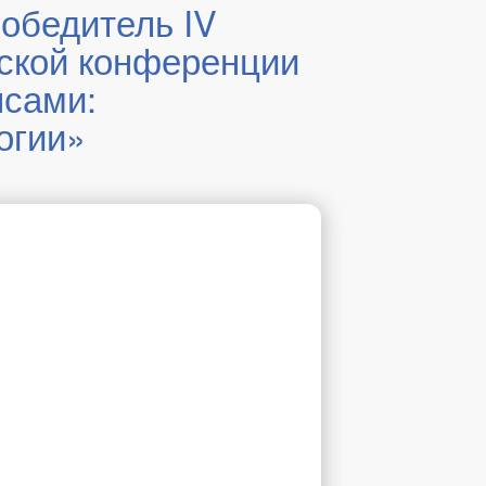
обедитель IV
еской конференции
нсами:
огии»