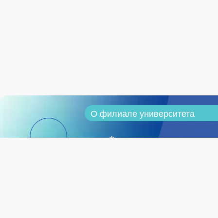
О филиале университета
Филиал университета сегодня
Программа стратегического
развития
Документы
Администрация
Ученый совет филиала
Структура филиала университе
Педагогический состав
Ставрополь, пр-т
Кулакова, д.8,